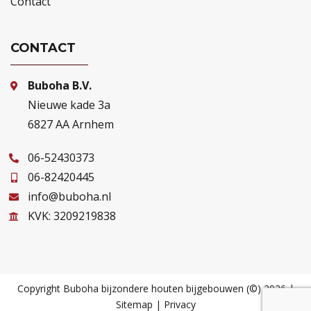
Contact
CONTACT
Buboha B.V.
Nieuwe kade 3a
6827 AA Arnhem
06-52430373
06-82420445
info@buboha.nl
KVK: 3209219838
Copyright Buboha bijzondere houten bijgebouwen (©) 2026 |
Sitemap
|
Privacy