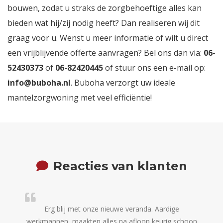
bouwen, zodat u straks de zorgbehoeftige alles kan
bieden wat hij/zij nodig heeft? Dan realiseren wij dit
graag voor u. Wenst u meer informatie of wilt u direct
een vrijblijvende offerte aanvragen? Bel ons dan via:
06-
52430373
of
06-82420445
of stuur ons een e-mail op:
info@buboha.nl
. Buboha verzorgt uw ideale
mantelzorgwoning met veel efficiëntie!
Reacties van klanten
Erg blij met onze nieuwe veranda. Aardige
Het he
werkmannen, maakten alles na afloop keurig schoon
zeer 