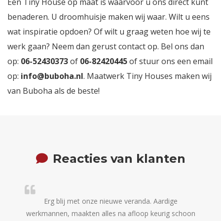
Een Tiny House op maat is waarvoor u ons direct kunt
benaderen. U droomhuisje maken wij waar. Wilt u eens
wat inspiratie opdoen? Of wilt u graag weten hoe wij te
werk gaan? Neem dan gerust contact op. Bel ons dan
op:
06-52430373
of
06-82420445
of stuur ons een email
op:
info@buboha.nl
. Maatwerk Tiny Houses maken wij
van Buboha als de beste!
Reacties van klanten
Erg blij met onze nieuwe veranda. Aardige
Het he
werkmannen, maakten alles na afloop keurig schoon
zeer 